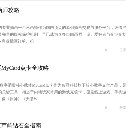
画师攻略
的专业插画平台米画师作为国内顶尖的原创插画交易与服务平台，凭借严
及完善的版权保护机制，早已成为众多自由画师、设计爱好者与企业企划
取商业插画订单、积
0
分享
买MyCard点卡全攻略
的数字消费核心载体MyCard点卡作为智冠科技旗下核心数字支付产品，是
的关键工具，相当于内地玩家常用的游戏充值卡，覆盖线上游戏、手机游
，像《原神》《天堂W
0
分享
l充值声屿钻石全指南