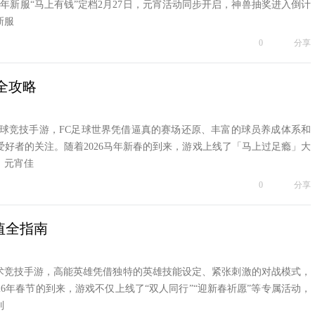
，马年新服“马上有钱”定档2月27日，元宵活动同步开启，神兽抽奖进入倒计
新服
0
分享
值全攻略
球竞技手游，FC足球世界凭借逼真的赛场还原、丰富的球员养成体系和
好者的关注。随着2026马年新春的到来，游戏上线了「马上过足瘾」大
、元宵佳
0
分享
值全指南
竞技手游，高能英雄凭借独特的英雄技能设定、紧张刺激的对战模式，
26年春节的到来，游戏不仅上线了“双人同行”“迎新春祈愿”等专属活动，
列