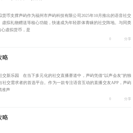
货币支撑声屿作为福州市声屿科技有限公司2025年10月推出的语音社交
、虚拟礼物赠送等核心功能，快速成为年轻群体青睐的社交阵地。与同类
核心虚拟货币，是
0
分享
攻略
社交新乐园 在当下多元化的社交直播赛道中，声屿凭借“以声会友”的独
与社交需求者的首选平台。作为一款专注语音互动的直播交友APP，声屿
精准声
0
分享
攻略