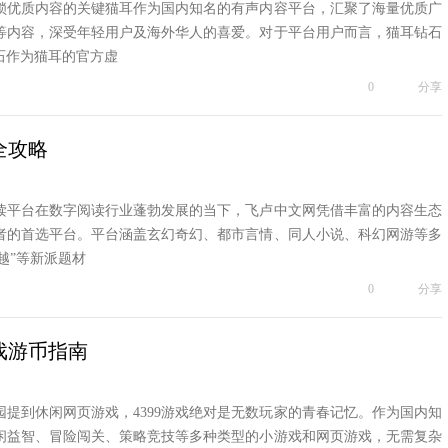
锁优质内容的关键猫耳作为国内知名的有声内容平台，汇聚了海量优质广
等内容，深受年轻用户及海外华人的喜爱。对于平台用户而言，猫耳钻石
石作为猫耳的官方虚
0
分享
全攻略
读平台在数字阅读行业蓬勃发展的当下，飞卢中文网凭借丰富的内容生态
者的首选平台。平台涵盖玄幻奇幻、都市言情、同人小说、科幻网游等多
越”等新派题材
0
分享
游戏游币指南
乐园提到休闲网页游戏，4399游戏绝对是无数玩家的青春记忆。作为国内知
休闲益智、冒险闯关、策略竞技等多种类型的小游戏和网页游戏，无需复杂