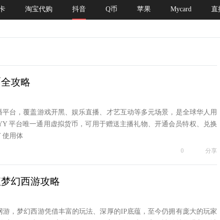
卡
淘宝代购
抖音
Q币
苹果
Mycard
直
币全攻略
直播平台，覆盖游戏开黑、娱乐直播、才艺互动等多元场景，是全球华人用
YY 平台唯一通用虚拟货币，可用于赠送主播礼物、开通会员特权、兑换
 使用体
0
分享
充值梦幻西游攻略
游，梦幻西游凭借丰富的玩法、深厚的IP底蕴，至今仍拥有庞大的玩家