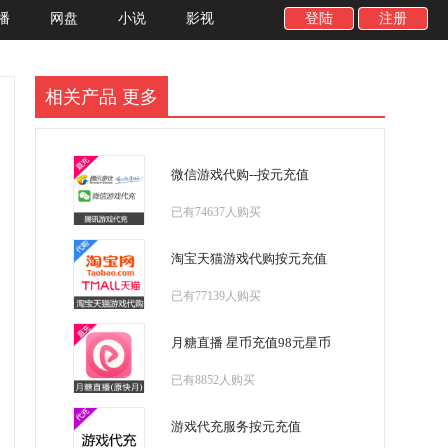
播
网盘
小说
影视
登陆
注册
相关产品
更多
微信游戏代购--按元充值
已有74637人购买
淘宝天猫游戏代购按元充值
已有77139人购买
月糖直播 星币充值98元星币
已有8852人购买
游戏代充服务按元充值