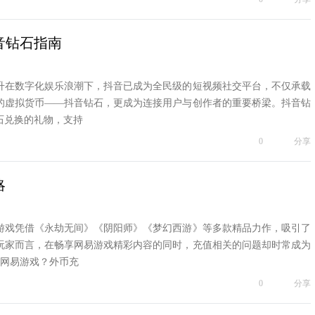
抖音钻石指南
升在数字化娱乐浪潮下，抖音已成为全民级的短视频社交平台，不仅承载
的虚拟货币——抖音钻石，更成为连接用户与创作者的重要桥梁。抖音钻
石兑换的礼物，支持
0
分享
略
游戏凭借《永劫无间》《阴阳师》《梦幻西游》等多款精品力作，吸引了
玩家而言，在畅享网易游戏精彩内容的同时，充值相关的问题却时常成为
值网易游戏？外币充
0
分享