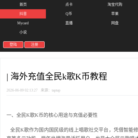
首页
点卡
淘宝代购
抖音
Q币
苹果
Mycard
直播
网盘
小说
登陆
注册
| 海外充值全民k歌K币教程
2026-06-09 02:13:27
来源：taptap
一、全民K歌K币的核心用途与充值必要性
全民K歌作为国内国民级的线上唱歌社交平台，凭借智能修