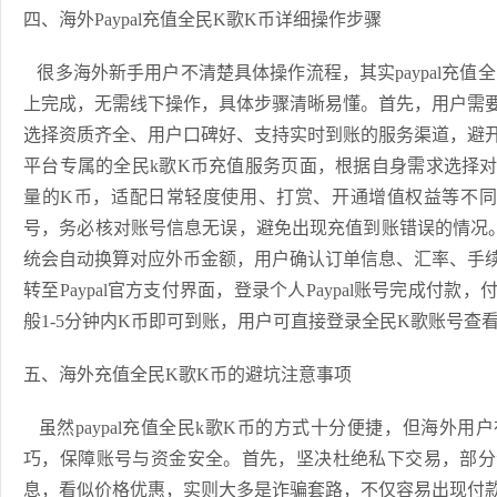
四、海外Paypal充值全民K歌K币详细操作步骤
很多海外新手用户不清楚具体操作流程，其实paypal充值
上完成，无需线下操作，具体步骤清晰易懂。首先，用户需
选择资质齐全、用户口碑好、支持实时到账的服务渠道，避
平台专属的全民k歌K币充值服务页面，根据自身需求选择
量的K币，适配日常轻度使用、打赏、开通增值权益等不同
号，务必核对账号信息无误，避免出现充值到账错误的情况。接
统会自动换算对应外币金额，用户确认订单信息、汇率、手
转至Paypal官方支付界面，登录个人Paypal账号完成付
般1-5分钟内K币即可到账，用户可直接登录全民K歌账号查
五、海外充值全民K歌K币的避坑注意事项
虽然paypal充值全民k歌K币的方式十分便捷，但海外
巧，保障账号与资金安全。首先，坚决杜绝私下交易，部分
息，看似价格优惠，实则大多是诈骗套路，不仅容易出现付