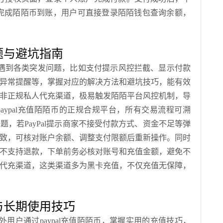
可完成陌陌币到账，用户可直接登录陌陌钱包查询余额，
题与避坑指南
遇到各类突发问题，比如支付提示风控拦截、显示付款
异常提醒等，掌握对应的解决方法和避坑技巧，能有效
非正规私人代充渠道，极易触发陌陌平台风控机制，导
aypal充值陌陌币的正规合规平台，所有交易流程可溯
，若PayPal提示商家不接受付款方式、资金不足等弹
致，可核对账户余额、调整支付限额后重新操作。同时
不支持退款，下单前务必核对账号和充值金额，避免不
代充渠道，这类渠道多为黑卡充值，不仅充值无保障，
与长期使用技巧
用户通过paypal充值陌陌币，掌握实用的充值技巧，