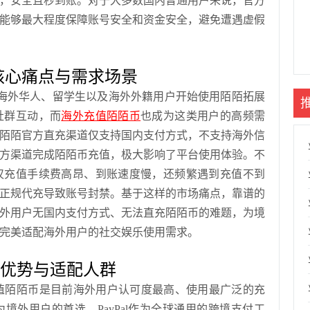
，安全且秒到账。对于大多数国内普通用户来说，官方
能够最大程度保障账号安全和资金安全，避免遭遇虚假
核心痛点与需求场景
海外华人、留学生以及海外外籍用户开始使用陌陌拓展
社群互动，而
海外充值陌陌币
也成为这类用户的高频需
陌陌官方直充渠道仅支持国内支付方式，不支持海外信
方渠道完成陌陌币充值，极大影响了平台使用体验。不
仅充值手续费高昂、到账速度慢，还频繁遇到充值不到
正规代充导致账号封禁。基于这样的市场痛点，靠谱的
外用户无国内支付方式、无法直充陌陌币的难题，为境
完美适配海外用户的社交娱乐使用需求。
核心优势与适配人群
l充值陌陌币是目前海外用户认可度最高、使用最广泛的充
境外用户的首选。PayPal作为全球通用的跨境支付工