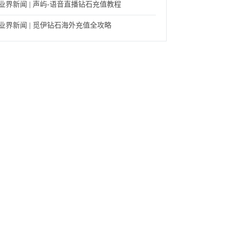
业界新闻 | 声屿-语音直播钻石充值教程
业界新闻 | 觅伊钻石海外充值全攻略