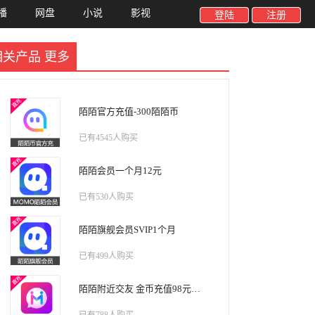
播
网盘
小说
影视
登陆
注册
相关产品
更多
陌陌官方充值-300陌陌币
已有4545人购买
陌陌会员一个月12元
已有530人购买
陌陌旗舰会员SVIP1个月
已有499人购买
陌陌附近交友 金币充值98元金币