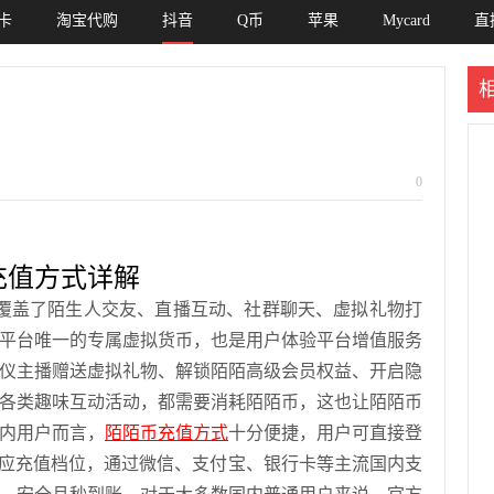
卡
淘宝代购
抖音
Q币
苹果
Mycard
直
0
充值方式详解
覆盖了陌生人交友、直播互动、社群聊天、虚拟礼物打
平台唯一的专属虚拟货币，也是用户体验平台增值服务
仪主播赠送虚拟礼物、解锁陌陌高级会员权益、开启隐
各类趣味互动活动，都需要消耗陌陌币，这也让陌陌币
内用户而言，
陌陌币充值方式
十分便捷，用户可直接登
对应充值档位，通过微信、支付宝、银行卡等主流国内支