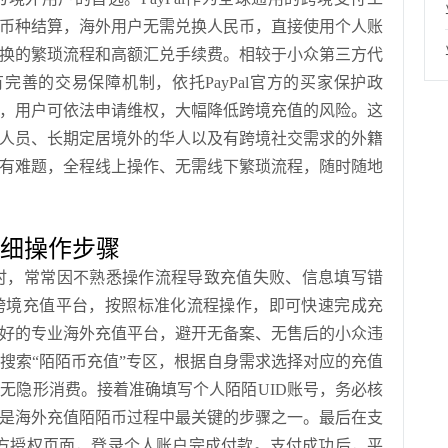
币种结算，海外用户无需兑换人民币，直接使用个人账
换的繁琐流程和高额汇兑手续费。相较于小众第三方代
完善的交易保障机制，依托PayPal官方的买家保护政
，用户可依法申请维权，大幅降低跨境充值的风险。这
人员、长期定居境外的华人以及有跨境社交需求的外籍
有难题，全程线上操作、无需线下繁琐流程，随时随地
详细操作步骤
陌币时，常常因不熟悉操作流程导致充值失败、信息填写错
跨境充值平台，按照标准化流程操作，即可快速完成充
好的专业海外充值平台，避开无备案、无售后的小众违
搜索“陌陌币充值”专区，根据自身需求选择对应的充值
无隐形消费。接着准确填写个人陌陌UID账号，务必核
是海外充值陌陌币过程中最关键的步骤之一。最后在支
Pal官方授权页面，登录个人账户完成付款。支付成功后，平