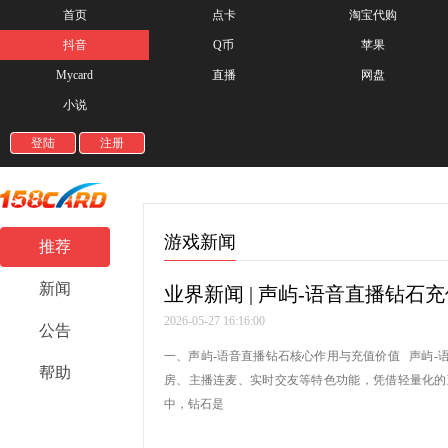
首页
点卡
淘宝代购
抖音
Q币
苹果
Mycard
直播
网盘
小说
登陆
注册
游戏新闻
推荐
新闻
业界新闻 | 声屿-语音直播钻石
2026-05-27 16:16:00
公告
一、声屿-语音直播钻石核心作用与充值价值 声屿
帮助
房、主播连麦、实时交友等特色功能，凭借轻量化的
中，钻石是