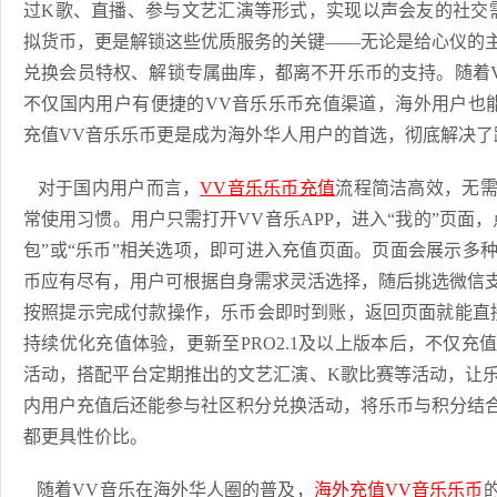
过K歌、直播、参与文艺汇演等形式，实现以声会友的社交
拟货币，更是解锁这些优质服务的关键——无论是给心仪的
兑换会员特权、解锁专属曲库，都离不开乐币的支持。随着
不仅国内用户有便捷的VV音乐乐币充值渠道，海外用户也能通
充值VV音乐乐币更是成为海外华人用户的首选，彻底解决了
对于国内用户而言，
VV音乐乐币充值
流程简洁高效，无
常使用习惯。用户只需打开VV音乐APP，进入“我的”页面
包”或“乐币”相关选项，即可进入充值页面。页面会展示多
币应有尽有，用户可根据自身需求灵活选择，随后挑选微信
按照提示完成付款操作，乐币会即时到账，返回页面就能直
持续优化充值体验，更新至PRO2.1及以上版本后，不仅
活动，搭配平台定期推出的文艺汇演、K歌比赛等活动，让
内用户充值后还能参与社区积分兑换活动，将乐币与积分结
都更具性价比。
随着VV音乐在海外华人圈的普及，
海外充值VV音乐乐币