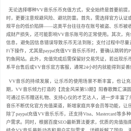
无论选择哪种VV音乐乐币充值方式，安全始终是首要前提
时，更要注意规避风险、避坑防雷。首先，需选择官方认证
规平台的低价陷阱——这类平台往往存在账号被盗、乐币被
成财产损失，还可能影响VV音乐账号的正常使用。其次，充
信息，避免因信息错误导致乐币无法到账；支付过程中尽量选
Fi下操作，尤其是paypal充值VV音乐乐币时，要确认跳转的
钓鱼网站。此外，充值完成后需保留好交易凭证，若出现乐
系平台售后或VV音乐官方客服，通常24小时内就能得到妥善
VV音乐的持续发展，让乐币的使用场景不断丰富，也让充
期，VV音乐倾力打造的【流金风采第53期】阳春歌舞汇演
可通过乐币赠送礼物、支持心仪的才艺达人，进一步丰富了
音乐不断优化官方充值渠道，新增家庭共享会员等功能，让
除了paypal充值VV音乐乐币，还支持Visa、Masterca
户需求。同时，根据百度SEO最新算法要求，优质的充值指
结合VV音乐最新动态和用户实际需求，详细拆解了国内、海外