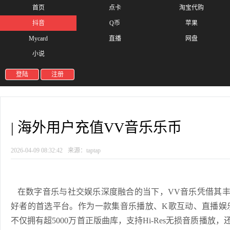
首页
点卡
淘宝代购
抖音
Q币
苹果
Mycard
直播
网盘
小说
登陆
注册
| 海外用户充值VV音乐乐币
2026-04-09 08:32:42
来源：taptap
在数字音乐与社交娱乐深度融合的当下，VV音乐凭借其丰
好者的首选平台。作为一款集音乐播放、K歌互动、直播娱乐
不仅拥有超5000万首正版曲库，支持Hi-Res无损音质播