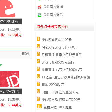
关注官方微博
关注官方微信
海外点卡周销售排行
价：17.19美元
价格：16.33美元
1
微信游戏代购--100元
2
淘宝天猫游戏代购-500元
[更多]
3
月糖直播 星币充值18元星币
4
游戏代充服务按元充值
5
抖音直播 钻石充值1000钻石
6
TT语音T豆官方秒冲秒到输入金额
7
声屿-20000钻石
8
网易一卡通 官方直充30元
9
价：18.36美元
微信赞赏码 扫码充值200元
价格：17.44美元
10
克拉克拉51800红豆