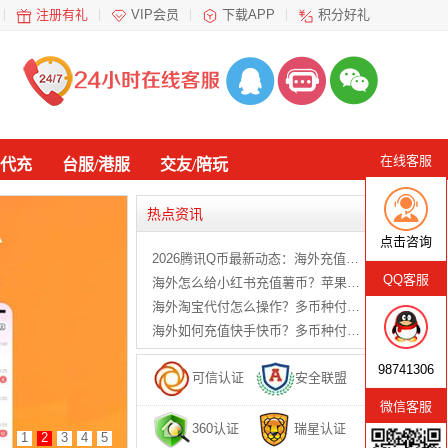
注册有礼
VIP会员
下载APP
积分好礼
在线客服
代充
台服/港服
交友/陪玩
热点资讯
点击咨询
2026腾讯Q币最新动态：海外充值、使用范围与安全指南
QQ客服
海外怎么给小红书充值薯币？苹果税、网页版通道与代充方式对比
海外淘宝代付怎么操作？多币种付款与安全代购指南
海外如何充值快手快币？多币种付款与快手号直充指南
98741306
可信认证
安全联盟
微信客服
360认证
瑞星认证
1
2
3
4
5