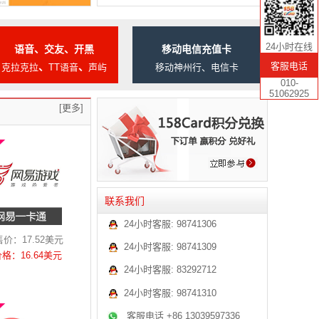
24小时在线
语音、交友、开黑
移动电信充值卡
客服电话
、
、
克拉克拉
TT语音
声屿
移动神州行、电信卡
010-
51062925
[更多]
联系我们
24小时客服:
98741306
价：17.52美元
24小时客服:
98741309
价格：16.64美元
24小时客服:
83292712
24小时客服:
98741310
客服电话 +86 13039597336