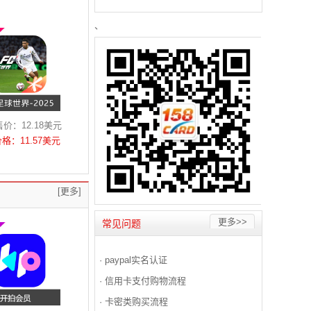
、
价：12.18美元
价格：11.57美元
[更多]
更多>>
常见问题
·
paypal实名认证
·
信用卡支付购物流程
·
卡密类购买流程