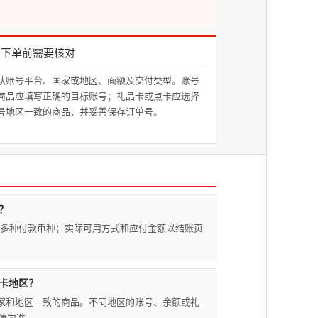
下单前需要核对
认账号平台、国家或地区、面额及交付类型。账号
商品应填写正确的目标账号；礼品卡或点卡应选择
号地区一致的商品，并妥善保存订单号。
？
rcard及多种付款币种；实际可用方式和应付金额以结账页
卡地区？
D国家和地区一致的商品。不同地区的账号、余额或礼
情为准。