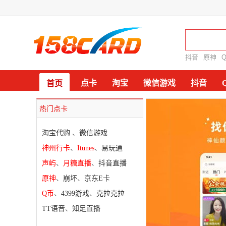
抖音
原神
点卡
淘宝
微信游戏
抖音
首页
热门点卡
淘宝代购
、
微信游戏
神州行卡
、
Itunes
、
易玩通
声屿
、
月糖直播
、
抖音直播
原神
、
崩坏
、
京东E卡
Q币
、
4399游戏
、
克拉克拉
TT语音
、
知足直播