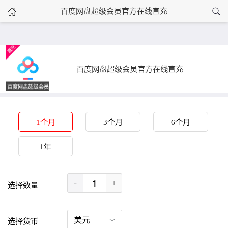
›
百度网盘超级会员官方在线直充
百度网盘超级会员官方在线直充
首页
百度网盘超级会员官方在线直充
1个月
3个月
6个月
1年
-
+
选择数量
选择货币