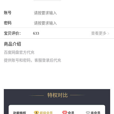
账号
密码
宝贝评价：
633
查看更多
商品介绍
百度网盘官方代充
提供账号和密码，客服登录后代充