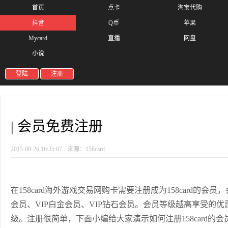
首页
点卡
淘宝代购
抖音
Q币
苹果
Mycard
直播
网盘
小说
登陆
注册
| 会员免费注册
2015-09-26 16:35:07
来源：158card
在158card海外游戏交易网购卡需要注册成为158card的会
会员、VIP白金会员、VIP钻石会员。会员等级越高享受的
级
。注册很简单，下面小编给大家演示如何注册158card的会