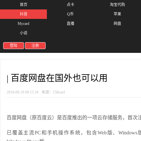
首页
点卡
淘宝代购
抖音
Q币
苹果
Mycard
直播
网盘
小说
登陆
注册
| 百度网盘在国外也可以用
2018-06-19 09:15:34
来源：158card
百度网盘
（原百度云）是百度推出的一项云存储服务，首次注
已覆盖主流PC和手机操作系统，包含Web版、Windows版、M