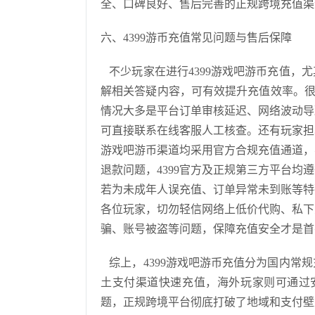
全、口碑良好、售后完善的正规跨境充值渠
六、4399游币充值常见问题与售后保障
不少玩家在进行4399游戏吧游币充值，
解相关答疑内容，可有效提升充值效率。很多
情况大多是平台订单审核延迟、网络波动导
可直接联系在线客服人工核查。还有玩家担
游戏吧游币渠道均采用官方合规充值通道，
退款问题，4399官方及正规第三方平台
若为未成年人误充值、订单异常未到账等特
各位玩家，切勿轻信网络上低价代购、私下
骗、账号被盗等问题，保障充值安全才是首
综上，4399游戏吧游币充值分为国内常
土支付渠道快速充值，海外玩家则可通过安全
题，正规跨境平台彻底打破了地域和支付壁