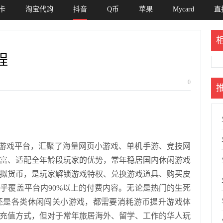
卡
淘宝代购
抖音
Q币
苹果
Mycard
直
程
0
闲游戏平台，汇聚了海量网页小游戏、单机手游、竞技网
富、适配全年龄段玩家的优势，常年稳居国内休闲游戏
属虚拟货币，是玩家解锁游戏特权、兑换游戏道具、购买皮
乎覆盖平台内90%以上的付费内容。无论是热门的生死
还是各类休闲闯关小游戏，都需要消耗游币提升游戏体
充值方式，但对于常年旅居海外、留学、工作的华人玩