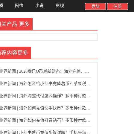
播
网盘
小说
影视
登陆
注册
相关产品
更多
推荐内容
更多
业界新闻 | 2026腾讯Q币最新动态：海外充值、使用范围与安全指南
业界新闻 | 海外怎么给小红书充值薯币？苹果税、网页版通道与代充方式对比
业界新闻 | 海外淘宝代付怎么操作？多币种付款与安全代购指南
业界新闻 | 海外如何充值快手快币？多币种付款与快手号直充指南
业界新闻 | 海外如何充值抖音钻石？多币种付款与账号直充指南
业界新闻 | 小红书薯币充值步骤详解：手机号怎么填、验证码怎么给、多久到账