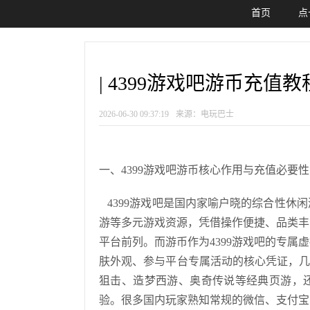
首页
点
| 4399游戏吧游币充值教
2026-06-30 09:37:19
来源：电玩巴士
一、4399游戏吧游币核心作用与充值必要性
4399游戏吧是国内家喻户晓的综合性休
游等多元游戏资源，凭借操作便捷、品类丰
平台前列。而游币作为4399游戏吧的专
肤外观、参与平台专属活动的核心凭证，几
狙击、造梦西游、奥奇传说等经典页游，
验。很多国内玩家熟知常规的微信、支付宝