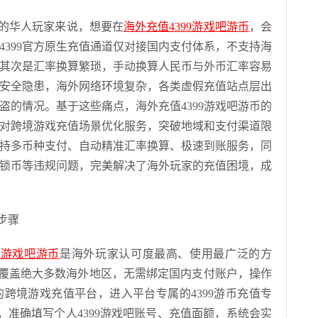
的华人玩家来说，想要在
海外充值4399游戏吧游币
，会
4399官方原生充值通道仅对接国内支付体系，不支持海
其次是汇率换算繁琐，手动换算人民币与外币汇率容易
安全隐患，海外网络环境复杂，各类虚假充值站点层出
盗的情况。基于这些痛点，海外充值4399游戏吧游币的
对跨境游戏充值场景优化服务，突破地域和支付渠道限
持多币种支付、自动精准汇率换算、极速到账服务，同
锁币等违规问题，完美解决了海外玩家的充值困境，成
作步骤
399游戏吧游币
是海外玩家认可度最高、使用最广泛的方
具，覆盖绝大多数海外地区，无需绑定国内支付账户，操作
跨境游戏充值平台，进入平台专属的4399游币充值专
其次，准确填写个人4399游戏吧账号、充值面额，系统会实