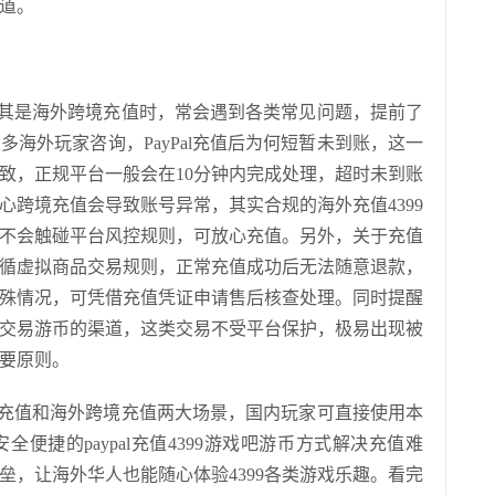
道。
尤其是海外跨境充值时，常会遇到各类常见问题，提前了
海外玩家咨询，PayPal充值后为何短暂未到账，这一
致，正规平台一般会在10分钟内完成处理，超时未到账
心跨境充值会导致账号异常，其实合规的海外充值4399
不会触碰平台风控规则，可放心充值。另外，关于充值
均遵循虚拟商品交易规则，正常充值成功后无法随意退款，
殊情况，可凭借充值凭证申请售后核查处理。同时提醒
交易游币的渠道，这类交易不受平台保护，极易出现被
要原则。
规充值和海外跨境充值两大场景，国内玩家可直接使用本
便捷的paypal充值4399游戏吧游币方式解决充值难
垒，让海外华人也能随心体验4399各类游戏乐趣。看完