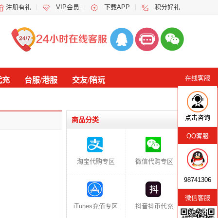
注册有礼
VIP会员
下载APP
积分好礼
在线客服
代充
台服/港服
交友/陪玩
点击咨询
商品分类
QQ客服
淘宝代购专区
微信代购专区
98741306
微信客服
iTunes充值专区
抖音抖币代充