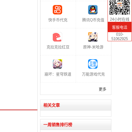
24小时在线
快手币代充
腾讯Q币充值
客服电话
010-
51062925
克拉克拉红豆
原神-米哈游
崩坏：星穹铁道
万能游戏代充
更多
相关文章
一周销售排行榜