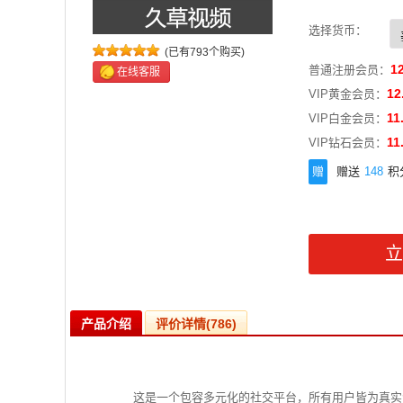
选择货币：
(已有793个购买)
1
普通注册会员：
在线客服
12
VIP黄金会员：
11
VIP白金会员：
11
VIP钻石会员：
赠
赠送
148
积
产品介绍
评价详情(786)
这是一个包容多元化的社交平台，所有用户皆为真实