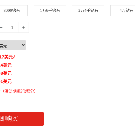
8000钻石
1万6千钻石
2万4千钻石
4万钻石
17
美元
√
14
美元
08
美元
01
美元
分
（
活动期间2倍积分）