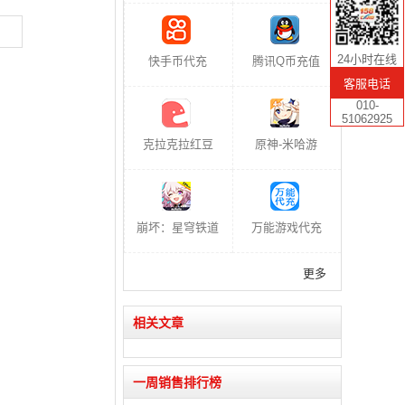
24小时在线
快手币代充
腾讯Q币充值
客服电话
010-
51062925
克拉克拉红豆
原神-米哈游
崩坏：星穹铁道
万能游戏代充
更多
相关文章
一周销售排行榜