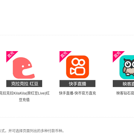
克拉克拉KilaKila(原红豆Live)红
快手直播-快币官方直充
映客钻石
豆充值
 Pay等付款方式，并可选择页面列出的多种付款币种。