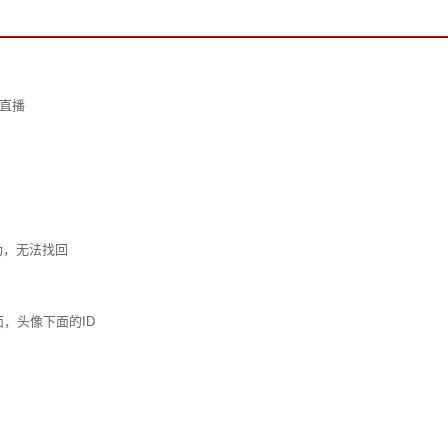
线直播
功，无法找回
页面，头像下面的ID