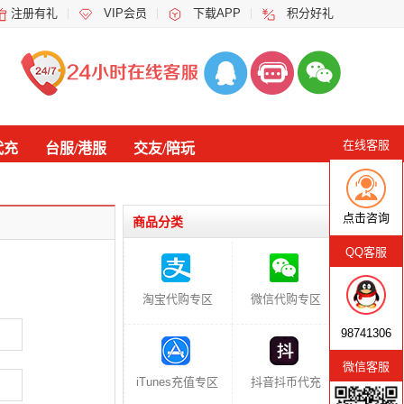
注册有礼
VIP会员
下载APP
积分好礼
在线客服
代充
台服/港服
交友/陪玩
点击咨询
商品分类
QQ客服
淘宝代购专区
微信代购专区
98741306
微信客服
iTunes充值专区
抖音抖币代充