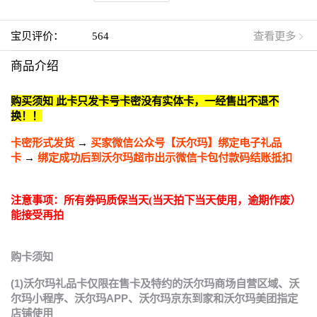
宝贝评价：
564
查看更多
商品介绍
购买须知 此卡只发卡号卡密没有实体卡，一经售出不退不
换！！
卡密形式发货
→
买家微信公众号【沃尔玛】绑定电子礼品
卡
→
绑定成功后到沃尔玛超市出示微信卡包付款码结账抵扣
注意事项：所有券码质保当天(当天拍下当天使用，逾期作废）
能接受再拍
购卡须知
(1)沃尔玛礼品卡仅限在售卡及特约的沃尔玛商场自营区域、沃
尔玛小程序、沃尔玛APP、沃尔玛京东到家和沃尔玛美团指定
店铺使用