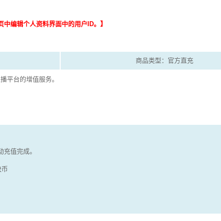
页中编辑个人资料界面中的用户ID。】
商品类型：官方直充
直播平台的增值服务。
动充值完成。
快币