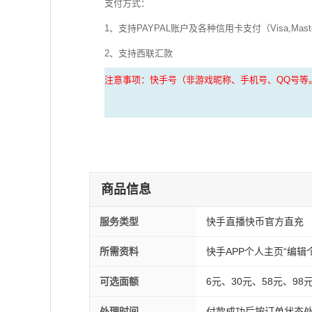
支付方式：
1、支持PAYPAL账户及各种信用卡支付（Visa,MasterCar
2、支持西联汇款
注意事项：快手号
（非游戏昵称、手机号、QQ号等
商品信息
服务类型
快手直播快币官方直充
所需资料
快手APP个人主页“编辑
可选面额
6元、30元、58元、98
处理时间
付款成功后按订单状态