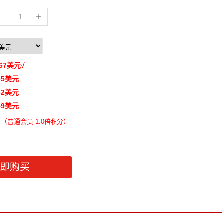
67
美元
√
65
美元
62
美元
59
美元
分
（
普通会员 1.0倍积分）