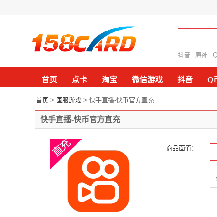
抖音
原神
首页
点卡
淘宝
微信游戏
抖音
Q
首页
>
国服游戏
> 快手直播-快币官方直充
快手直播-快币官方直充
商品面值：