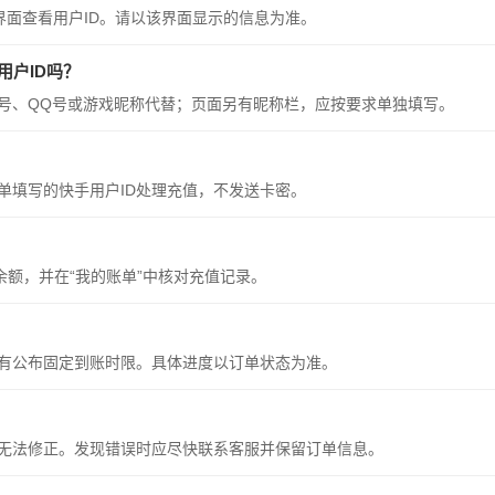
”界面查看用户ID。请以该界面显示的信息为准。
用户ID吗？
机号、QQ号或游戏昵称代替；页面另有昵称栏，应按要求单独填写。
单填写的快手用户ID处理充值，不发送卡密。
余额，并在“我的账单”中核对充值记录。
有公布固定到账时限。具体进度以订单状态为准。
无法修正。发现错误时应尽快联系客服并保留订单信息。