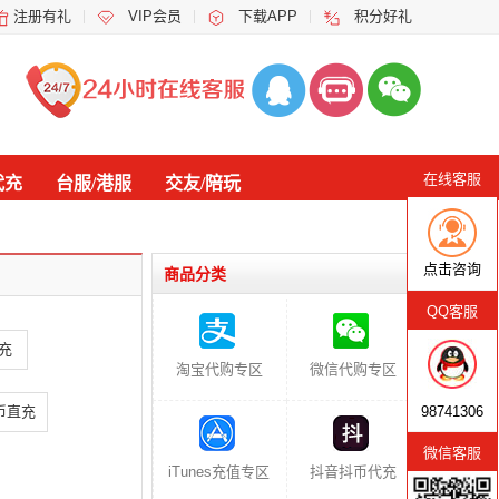
注册有礼
VIP会员
下载APP
积分好礼
在线客服
代充
台服/港服
交友/陪玩
点击咨询
商品分类
QQ客服
充
淘宝代购专区
微信代购专区
快币直充
98741306
微信客服
iTunes充值专区
抖音抖币代充