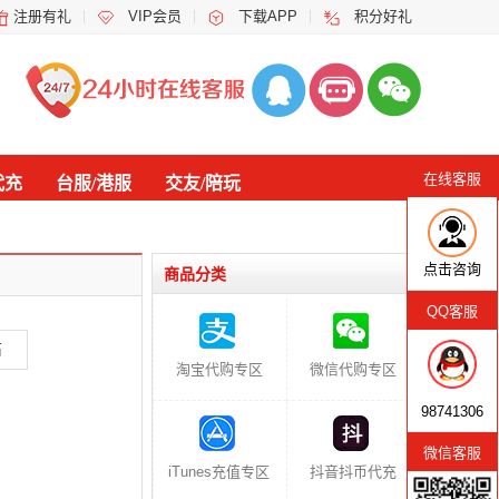
注册有礼
VIP会员
下载APP
积分好礼
在线客服
代充
台服/港服
交友/陪玩
点击咨询
商品分类
QQ客服
石
淘宝代购专区
微信代购专区
98741306
微信客服
iTunes充值专区
抖音抖币代充