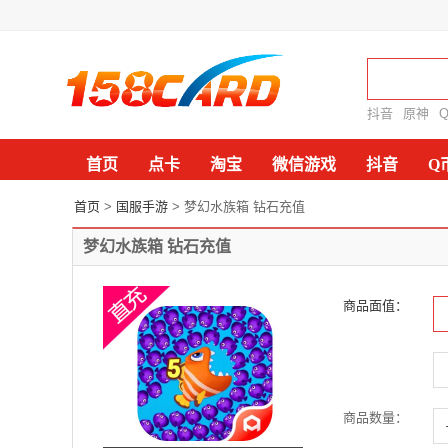
抖音
原神
首页
点卡
淘宝
微信游戏
抖音
Q
首页
>
国服手游
> 梦幻水族箱 钻石充值
梦幻水族箱 钻石充值
商品面值：
商品数量：
-
+