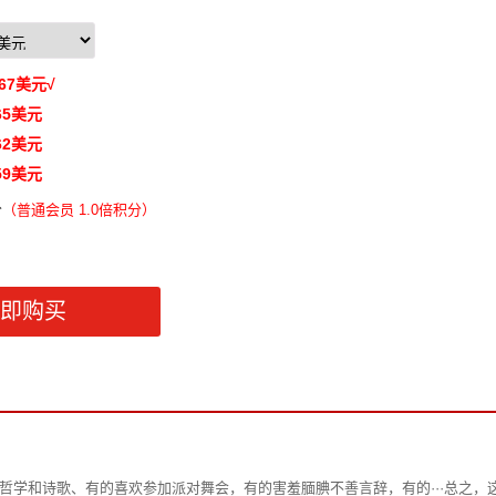
67
美元
√
65
美元
62
美元
59
美元
分
（
普通会员 1.0倍积分）
哲学和诗歌、有的喜欢参加派对舞会，有的害羞腼腆不善言辞，有的···总之，