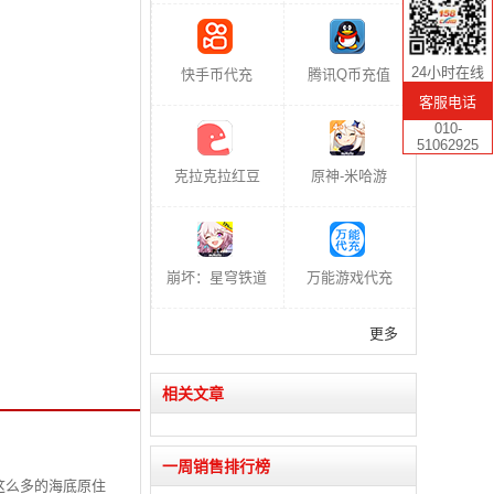
24小时在线
快手币代充
腾讯Q币充值
客服电话
010-
51062925
克拉克拉红豆
原神-米哈游
崩坏：星穹铁道
万能游戏代充
更多
相关文章
一周销售排行榜
这么多的海底原住