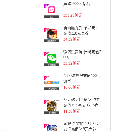
声屿-20000钻石
333.23美元
新仙魔九界 苹果安卓
充值328元点券
54.59美元
微信赞赏码 扫码充值2
00元
33.32美元
4399游戏吧充值100元
游币
16.66美元
苹果端 和平精英 点券
充值1个68元（718点
券）
11.58美元
国服 金铲铲之战 苹果
安卓充值648元点券