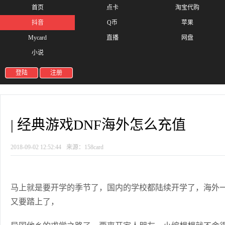
首页
点卡
淘宝代购
抖音
Q币
苹果
Mycard
直播
网盘
小说
登陆
注册
| 经典游戏DNF海外怎么充值
2018-09-02 12:52:44
来源：158card
马上就是要开学的季节了，国内的学校都陆续开学了，海外
又要踏上了，